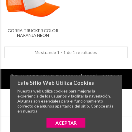
GORRA TRUCKER COLOR
NARANJA NEON
Mostrando 1 - 1 de 1 resultados
2026 COPYRIGHT SERVICIOS GRÁFICOS | TODOS LOS
DERECHOS RESERVADOS
Este Sitio Web Utiliza Cookies
Nuestra web utiliza cookies para mejorar la
experiencia de los usuarios y facilitar la navegación.
Algunas son esenciales para el funcionamiento
correcto de algunos apartados del sitio. Conoce más
en nuestra
ACEPTAR