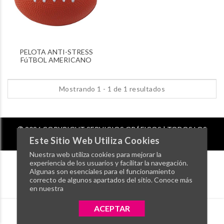
PELOTA ANTI-STRESS
FúTBOL AMERICANO
Mostrando 1 - 1 de 1 resultados
2026 COPYRIGHT SERVICIOS GRÁFICOS | TODOS LOS
DERECHOS RESERVADOS
Este Sitio Web Utiliza Cookies
Nuestra web utiliza cookies para mejorar la
experiencia de los usuarios y facilitar la navegación.
Algunas son esenciales para el funcionamiento
correcto de algunos apartados del sitio. Conoce más
en nuestra
ACEPTAR