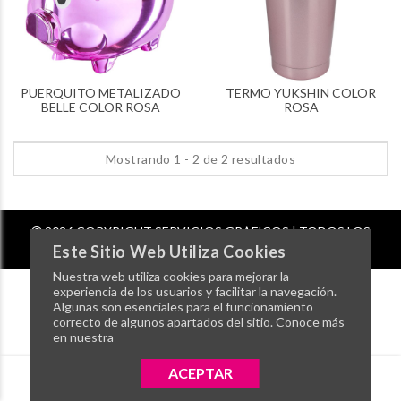
PUERQUITO METALIZADO
TERMO YUKSHIN COLOR
BELLE COLOR ROSA
ROSA
Mostrando 1 - 2 de 2 resultados
2026 COPYRIGHT SERVICIOS GRÁFICOS | TODOS LOS
DERECHOS RESERVADOS
Este Sitio Web Utiliza Cookies
Nuestra web utiliza cookies para mejorar la
experiencia de los usuarios y facilitar la navegación.
Algunas son esenciales para el funcionamiento
correcto de algunos apartados del sitio. Conoce más
en nuestra
ACEPTAR